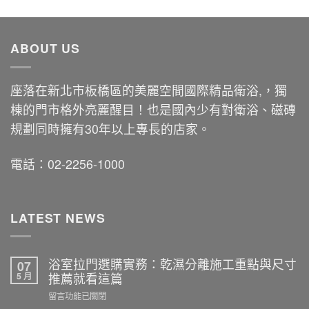
ABOUT US
座落在新北市板橋區的美麗空間國際精品衛浴,，獨
棟的門市格外亮麗醒目！也是國內少有對衛浴、磁磚
規劃同時擁有30年以上專長的店家。
電話：02-2256-1000
LATEST NEWS
浴室拉門選購實務：乾濕分離施工重點與尺寸
07
5 月
推薦就看這篇
在
留言功能已關閉
〈浴