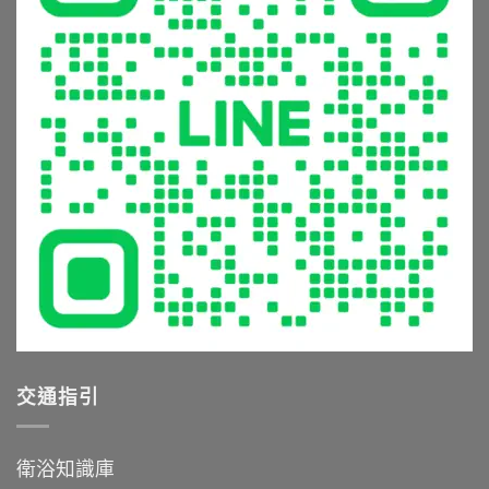
5
辦？
篇〉
恆
大
材
中
溫
常
質
龍
見
挑
頭，
錯
選
享
誤
與
受
與
清
極
避
潔
致
坑
保
沐
指
養
浴
南〉
全
體
中
攻
驗〉
略〉
中
中
交通指引
衛浴知識庫