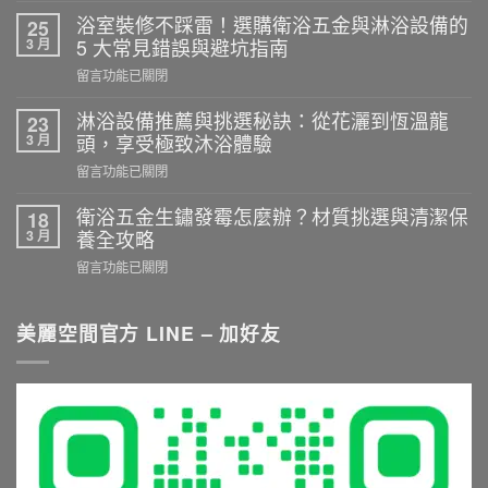
室
浴室裝修不踩雷！選購衛浴五金與淋浴設備的
25
拉
3 月
5 大常見錯誤與避坑指南
門
在
留言功能已關閉
選
〈浴
購
室
淋浴設備推薦與挑選秘訣：從花灑到恆溫龍
23
實
裝
3 月
頭，享受極致沐浴體驗
務：
修
乾
在
留言功能已關閉
不
濕
〈淋
踩
分
浴
衛浴五金生鏽發霉怎麼辦？材質挑選與清潔保
18
雷！
離
設
3 月
養全攻略
選
施
備
購
在
留言功能已關閉
工
推
衛
〈衛
重
薦
浴
浴
點
與
五
五
美麗空間官方 LINE – 加好友
與
挑
金
金
尺
選
與
生
寸
秘
淋
鏽
推
訣：
浴
發
薦
從
設
霉
就
花
備
怎
看
灑
的
麼
這
到