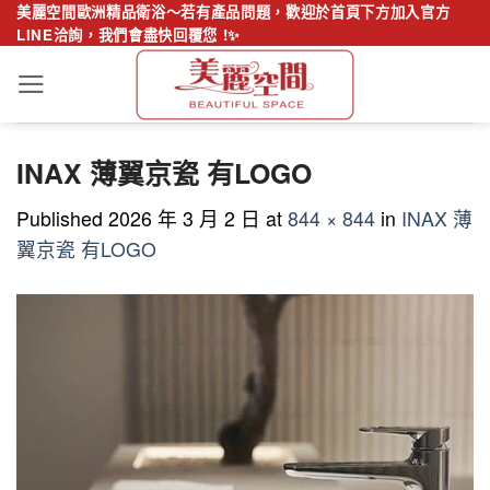
Skip
美麗空間歐洲精品衛浴～若有產品問題，歡迎於首頁下方加入官方
LINE洽詢，我們會盡快回覆您 !✨
to
content
INAX 薄翼京瓷 有LOGO
Published
2026 年 3 月 2 日
at
844 × 844
in
INAX 薄
翼京瓷 有LOGO