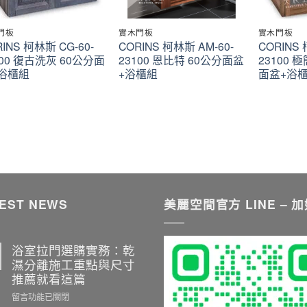
門板
實木門板
實木門板
INS 柯林斯 CG-60-
CORINS 柯林斯 AM-60-
CORINS 
300 復古洗灰 60公分面
23100 恩比特 60公分面盆
23100 
浴櫃組
+浴櫃組
面盆+浴
EST NEWS
美麗空間官方 LINE – 
浴室拉門選購實務：乾
濕分離施工重點與尺寸
推薦就看這篇
在
留言功能已關閉