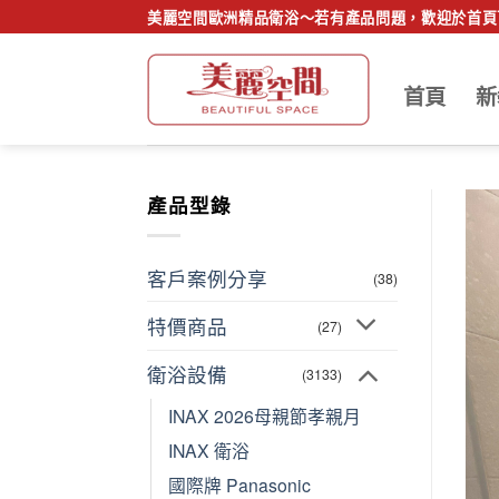
Skip
美麗空間歐洲精品衛浴～若有產品問題，歡迎於首頁下
to
content
首頁
新
產品型錄
客戶案例分享
(38)
特價商品
(27)
衛浴設備
(3133)
INAX 2026母親節孝親月
INAX 衛浴
國際牌 Panasonic