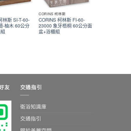
CORINS 柯林斯
柯林斯 SI-T-60-
CORINS 柯林斯 FI-60-
極簡-柚木 60公分
23000 象牙梧桐 60公分面
櫃組
盆+浴櫃組
加好友
交通指引
衛浴知識庫
交通指引
關於美麗空間