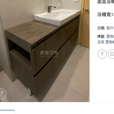
面盆浴
浴櫃寬1
分類:
客戶
標籤:
置物
浴室 置物