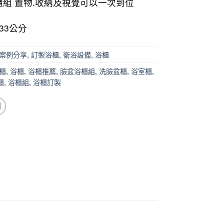
櫃組 置物.收納及視覺可以一次到位
33公分
案例分享
,
訂製浴櫃
,
衛浴設備
,
浴櫃
櫃
,
浴櫃
,
浴櫃推薦
,
臉盆浴櫃組
,
洗臉盆櫃
,
浴室櫃
,
櫃
,
浴櫃組
,
浴櫃訂製