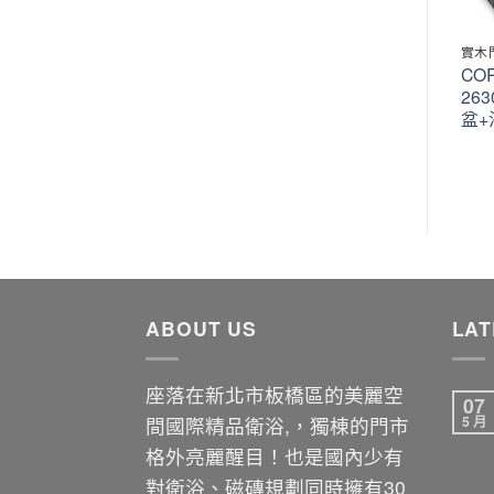
實木門板
實木門板
實木
CORINS 柯林斯 CD-T-60-
CORINS 柯林斯 CH-T-60-
COR
25200 實木門板-經典(柚
24700 經典-柚木實木水平
26
木)雙風采 60公分面盆+浴
線 60公分面盆+浴櫃組
盆+
櫃組
ABOUT US
LAT
座落在新北市板橋區的美麗空
07
間國際精品衛浴,，獨棟的門市
5 月
格外亮麗醒目！也是國內少有
對衛浴、磁磚規劃同時擁有30