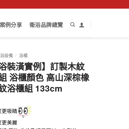
案例分享
衛浴品牌總覽
浴設備
/
浴櫃
浴裝潢實例】訂製木紋
組 浴櫃顏色 高山深棕橡
紋浴櫃組 133cm
室更吸睛
室更美麗