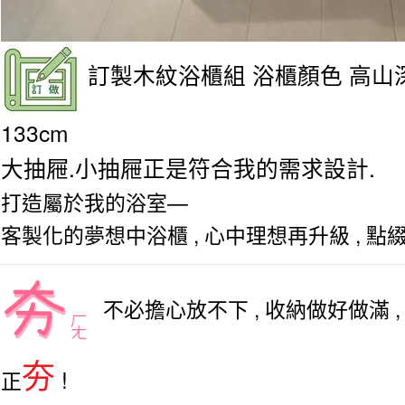
訂製木紋浴櫃組 浴櫃顏色 高山
133cm
大抽屜.小抽屜正是符合我的需求設計.
打造屬於我的浴室—
客製化的夢想中浴櫃 , 心中理想再升級 , 點綴
不必擔心放不下 , 收納做好做滿 ,
夯
!
正