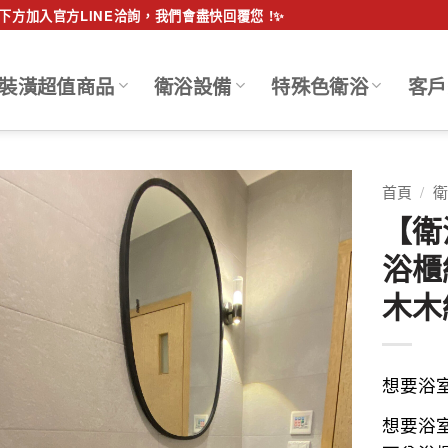
方加入官方LINE洽詢，我們會盡快回覆您 !✨
裝潢超值商品
衛浴設備
特殊色衛浴
客戶
首頁
/
衛
【衛
浴櫃
木木
想要浴
想要浴