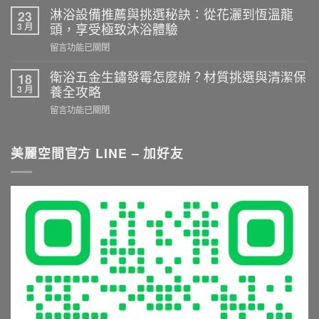
購
室
淋浴設備推薦與挑選秘訣：從花灑到恆溫龍
23
實
裝
3 月
頭，享受極致沐浴體驗
務：
修
乾
在
留言功能已關閉
不
濕
〈淋
踩
分
浴
衛浴五金生鏽發霉怎麼辦？材質挑選與清潔保
18
雷！
離
設
3 月
養全攻略
選
施
備
購
在
留言功能已關閉
工
推
衛
〈衛
重
薦
浴
浴
點
與
五
五
美麗空間官方 LINE – 加好友
與
挑
金
金
尺
選
與
生
寸
秘
淋
鏽
推
訣：
浴
發
薦
從
設
霉
就
花
備
怎
看
灑
的
麼
這
到
5
辦？
篇〉
恆
大
材
中
溫
常
質
龍
見
挑
頭，
錯
選
享