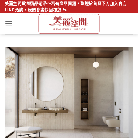
Skip
美麗空間歐洲精品衛浴～若有產品問題，歡迎於首頁下方加入官方
LINE洽詢，我們會盡快回覆您 !✨
to
content