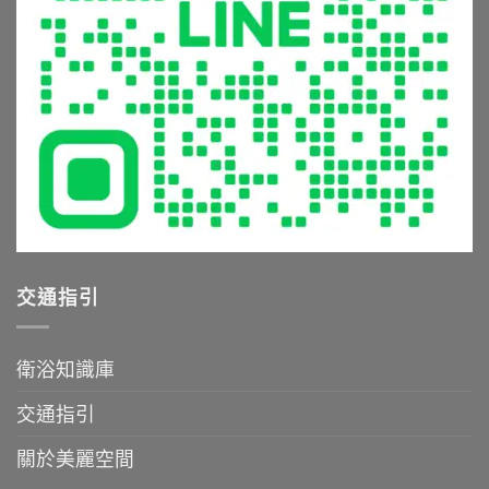
誤
與
受
與
清
極
避
潔
致
坑
保
沐
指
養
浴
南〉
全
體
中
攻
驗〉
略〉
中
中
交通指引
衛浴知識庫
交通指引
關於美麗空間