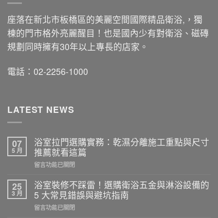
座落在新北市板橋區的美麗空間國際精品衛浴,，獨
棟的門市格外亮麗醒目！也是國內少有對衛浴、磁磚
規劃同時擁有30年以上專長的店家。
電話：02-2256-1000
LATEST NEWS
浴室拉門選購實務：乾濕分離施工重點與尺寸
07
5 月
推薦就看這篇
在
留言功能已關閉
〈浴
室
浴室裝修不踩雷！選購衛浴五金與淋浴設備的
25
拉
3 月
5 大常見錯誤與避坑指南
門
在
留言功能已關閉
選
〈浴