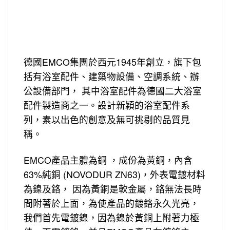
德國EMCO集團於西元1945年創立，旗下包
括有浴室配件、建築物設備、空調系統、辦
公設備部門， 其中浴室配件為德國二大浴室
配件製造商之一。設計新穎的浴室配件系
列，素以出色的創意及無可挑剔的品質見
稱。
EMCO產品主體為銅 ，成份為黃銅，內含
63%純銅 (NOVODUR ZN63)，外表電鍍材料
為鎳及鉻， 因為黃銅是軟金屬，鉻無法長時
間附著於上面，為使產品的鍍鉻永久光亮，
我們首先電鍍鎳，因為鎳於黃銅上附著力極