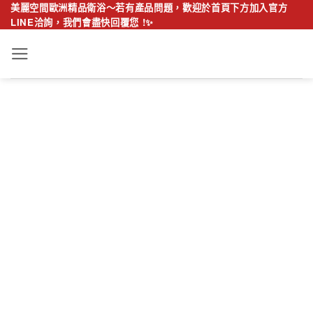
Skip
美麗空間歐洲精品衛浴～若有產品問題，歡迎於首頁下方加入官方
LINE洽詢，我們會盡快回覆您 !✨
to
content