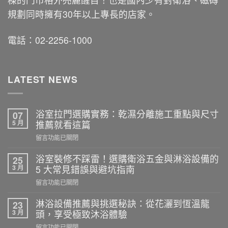
規劃同時擁有30年以上專長的店家。
電話：02-2256-1000
LATEST NEWS
浴室拉門選購實務：乾濕分離施工重點與尺寸
07
5 月
推薦就看這篇
在
留言功能已關閉
〈浴
室
浴室裝修不踩雷！選購衛浴五金與淋浴設備的
25
拉
3 月
5 大常見錯誤與避坑指南
門
在
留言功能已關閉
選
〈浴
購
室
淋浴設備推薦與挑選秘訣：從花灑到恆溫龍
23
實
裝
3 月
頭，享受極致沐浴體驗
務：
修
乾
在
留言功能已關閉