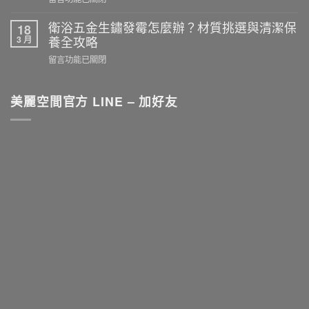
不
濕
〈淋
踩
分
浴
衛浴五金生鏽發霉怎麼辦？材質挑選與清潔保
18
雷！
離
設
3 月
養全攻略
選
施
備
購
在
留言功能已關閉
工
推
衛
〈衛
重
薦
浴
浴
點
與
五
五
美麗空間官方 LINE – 加好友
與
挑
金
金
尺
選
與
生
寸
秘
淋
鏽
推
訣：
浴
發
薦
從
設
霉
就
花
備
怎
看
灑
的
麼
這
到
5
辦？
篇〉
恆
大
材
中
溫
常
質
龍
見
挑
頭，
錯
選
享
誤
與
受
與
清
極
避
潔
致
坑
保