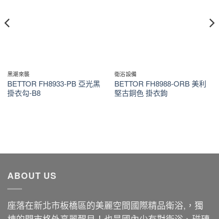
黑潮來襲
衛浴設備
BETTOR FH8933-PB 亞光黑
BETTOR FH8988-ORB 美利
掛衣勾-B8
堅古銅色 掛衣鉤
ABOUT US
座落在新北市板橋區的美麗空間國際精品衛浴,，獨
棟的門市格外亮麗醒目！也是國內少有對衛浴、磁磚