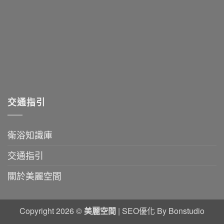
沐
指
養
浴
南〉
全
體
中
攻
驗〉
略〉
中
中
交通指引
衛浴知識庫
交通指引
關於美麗空間
Copyright 2026 ©
美麗空間
|
SEO優化
By Bonstudio