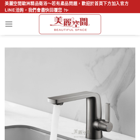
Skip
美麗空間歐洲精品衛浴～若有產品問題，歡迎於首頁下方加入官方
LINE洽詢，我們會盡快回覆您 !✨
to
content