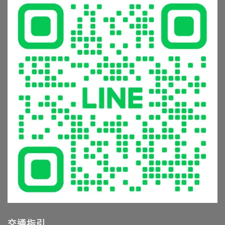
浴
發
薦
從
設
霉
就
花
備
怎
看
灑
的
麼
這
到
5
辦？
篇〉
恆
大
材
中
溫
常
質
龍
見
挑
頭，
錯
選
享
誤
與
受
與
清
極
避
潔
致
坑
保
沐
指
養
浴
南〉
全
體
中
攻
驗〉
略〉
中
中
交通指引