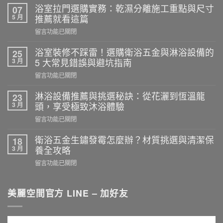
浴室拉門選購實務：乾濕分離施工重點與尺寸
07
5 月
推薦就看這篇
在
留言功能已關閉
〈浴
室
浴室裝修不踩雷！選購衛浴五金與淋浴設備的
25
拉
3 月
5 大常見錯誤與避坑指南
門
在
留言功能已關閉
選
〈浴
購
室
淋浴設備推薦與挑選秘訣：從花灑到恆溫龍
23
實
裝
3 月
頭，享受極致沐浴體驗
務：
修
乾
在
留言功能已關閉
不
濕
〈淋
踩
分
浴
衛浴五金生鏽發霉怎麼辦？材質挑選與清潔保
18
雷！
離
設
3 月
養全攻略
選
施
備
購
在
留言功能已關閉
工
推
衛
〈衛
重
薦
浴
浴
點
與
五
五
美麗空間官方 LINE – 加好友
與
挑
金
金
尺
選
與
生
寸
秘
淋
鏽
推
訣：