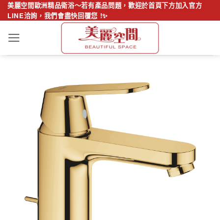
Skip
美麗空間歐洲精品衛浴～若有產品問題，歡迎於首頁下方加入官方
LINE洽詢，我們會盡快回覆您 !✨
to
content