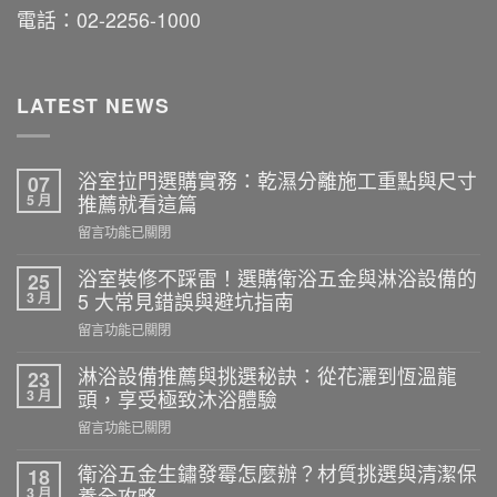
電話：02-2256-1000
LATEST NEWS
浴室拉門選購實務：乾濕分離施工重點與尺寸
07
5 月
推薦就看這篇
在
留言功能已關閉
〈浴
室
浴室裝修不踩雷！選購衛浴五金與淋浴設備的
25
拉
3 月
5 大常見錯誤與避坑指南
門
在
留言功能已關閉
選
〈浴
購
室
淋浴設備推薦與挑選秘訣：從花灑到恆溫龍
23
實
裝
3 月
頭，享受極致沐浴體驗
務：
修
乾
在
留言功能已關閉
不
濕
〈淋
踩
分
浴
衛浴五金生鏽發霉怎麼辦？材質挑選與清潔保
18
雷！
離
設
3 月
養全攻略
選