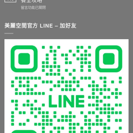
施
備
購
在
留言功能已關閉
工
推
衛
〈衛
重
薦
浴
浴
點
與
五
五
美麗空間官方 LINE – 加好友
與
挑
金
金
尺
選
與
生
寸
秘
淋
鏽
推
訣：
浴
發
薦
從
設
霉
就
花
備
怎
看
灑
的
麼
這
到
5
辦？
篇〉
恆
大
材
中
溫
常
質
龍
見
挑
頭，
錯
選
享
誤
與
受
與
清
極
避
潔
致
坑
保
沐
指
養
浴
南〉
全
體
中
攻