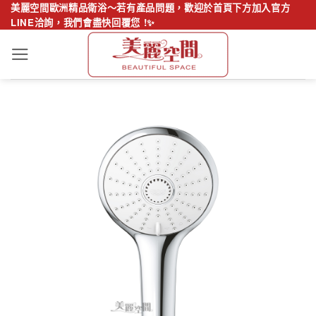
Skip
美麗空間歐洲精品衛浴～若有產品問題，歡迎於首頁下方加入官方
LINE洽詢，我們會盡快回覆您 !✨
to
content