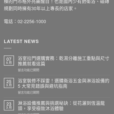
棟的門市格外亮麗醒目！也是國內少有對衛浴、磁磚
規劃同時擁有30年以上專長的店家。
電話：02-2256-1000
LATEST NEWS
浴室拉門選購實務：乾濕分離施工重點與尺寸
07
5 月
推薦就看這篇
在
留言功能已關閉
〈浴
室
浴室裝修不踩雷！選購衛浴五金與淋浴設備的
25
拉
3 月
5 大常見錯誤與避坑指南
門
在
留言功能已關閉
選
〈浴
購
室
淋浴設備推薦與挑選秘訣：從花灑到恆溫龍
23
實
裝
3 月
頭，享受極致沐浴體驗
務：
修
乾