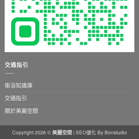
保
沐
指
養
浴
南〉
全
體
中
攻
驗〉
略〉
中
中
交通指引
衛浴知識庫
交通指引
關於美麗空間
Copyright 2026 ©
美麗空間
|
SEO優化
By Bonstudio