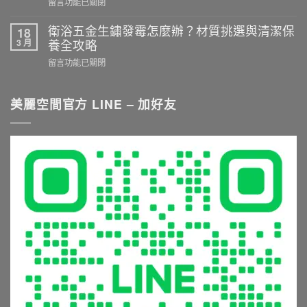
在
留言功能已關閉
不
濕
〈淋
踩
分
浴
衛浴五金生鏽發霉怎麼辦？材質挑選與清潔保
18
雷！
離
設
3 月
養全攻略
選
施
備
購
在
留言功能已關閉
工
推
衛
〈衛
重
薦
浴
浴
點
與
五
五
美麗空間官方 LINE – 加好友
與
挑
金
金
尺
選
與
生
寸
秘
淋
鏽
推
訣：
浴
發
薦
從
設
霉
就
花
備
怎
看
灑
的
麼
這
到
5
辦？
篇〉
恆
大
材
中
溫
常
質
龍
見
挑
頭，
錯
選
享
誤
與
受
與
清
極
避
潔
致
坑