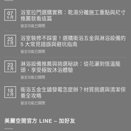
浴室拉門選購實務：乾濕分離施工重點與尺寸
07
5 月
推薦就看這篇
在
留言功能已關閉
〈浴
室
浴室裝修不踩雷！選購衛浴五金與淋浴設備的
25
拉
3 月
5 大常見錯誤與避坑指南
門
在
留言功能已關閉
選
〈浴
購
室
淋浴設備推薦與挑選秘訣：從花灑到恆溫龍
23
實
裝
3 月
頭，享受極致沐浴體驗
務：
修
乾
在
留言功能已關閉
不
濕
〈淋
踩
分
浴
衛浴五金生鏽發霉怎麼辦？材質挑選與清潔保
18
雷！
離
設
3 月
養全攻略
選
施
備
購
在
留言功能已關閉
工
推
衛
〈衛
重
薦
浴
浴
點
與
五
五
美麗空間官方 LINE – 加好友
與
挑
金
金
尺
選
與
生