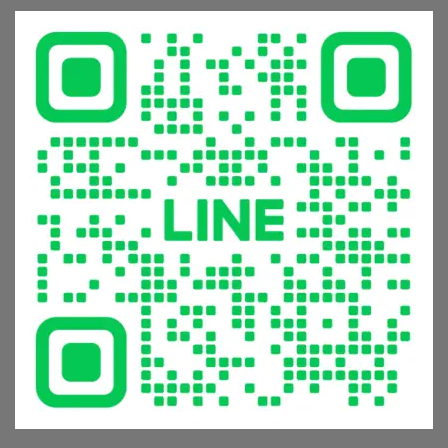
寸
秘
淋
鏽
推
訣：
浴
發
薦
從
設
霉
就
花
備
怎
看
灑
的
麼
這
到
5
辦？
篇〉
恆
大
材
中
溫
常
質
龍
見
挑
頭，
錯
選
享
誤
與
受
與
清
極
避
潔
致
坑
保
沐
指
養
浴
南〉
全
體
中
攻
驗〉
略〉
中
中