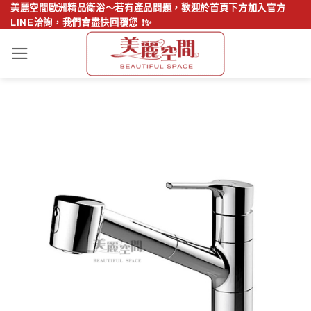
Skip
美麗空間歐洲精品衛浴～若有產品問題，歡迎於首頁下方加入官方
LINE洽詢，我們會盡快回覆您 !✨
to
content