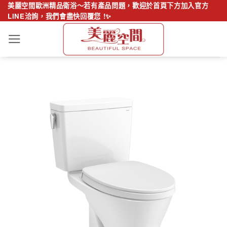
Skip
美麗空間歐洲精品衛浴～若有產品問題，歡迎於首頁下方加入官方
LINE洽詢，我們會盡快回覆您 !✨
to
content