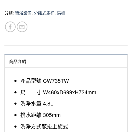
分類:
衛浴設備
,
分離式馬桶
,
馬桶
商品介紹
產品型號 CW735TW
尺 寸 W460xD699xH734mm
洗凈水量 4.8L
排水距離 305mm
洗淨方式龍捲上旋式