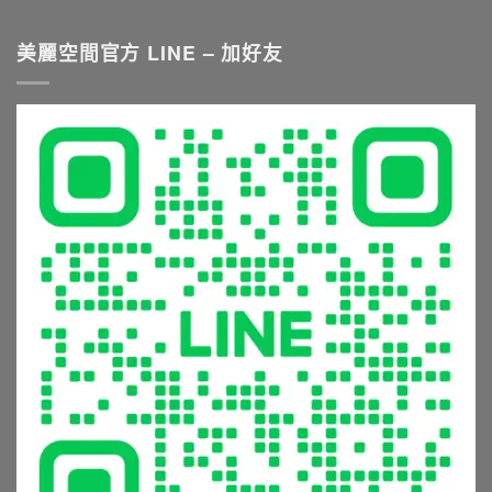
衛
〈衛
重
薦
浴
浴
點
與
五
五
美麗空間官方 LINE – 加好友
與
挑
金
金
尺
選
與
生
寸
秘
淋
鏽
推
訣：
浴
發
薦
從
設
霉
就
花
備
怎
看
灑
的
麼
這
到
5
辦？
篇〉
恆
大
材
中
溫
常
質
龍
見
挑
頭，
錯
選
享
誤
與
受
與
清
極
避
潔
致
坑
保
沐
指
養
浴
南〉
全
體
中
攻
驗〉
略〉
中
中