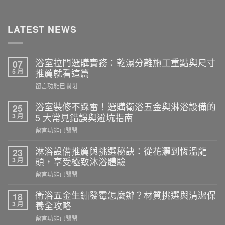
LATEST NEWS
浴室拉門選購實務：乾濕分離施工重點與尺寸
07
5 月
推薦就看這篇
在
留言功能已關閉
〈浴
室
浴室裝修不踩雷！選購衛浴五金與淋浴設備的
25
拉
3 月
5 大常見錯誤與避坑指南
門
在
留言功能已關閉
選
〈浴
購
室
淋浴設備推薦與挑選秘訣：從花灑到恆溫龍
23
實
裝
3 月
頭，享受極致沐浴體驗
務：
修
乾
在
留言功能已關閉
不
濕
〈淋
踩
分
浴
衛浴五金生鏽發霉怎麼辦？材質挑選與清潔保
18
雷！
離
設
3 月
養全攻略
選
施
備
購
在
留言功能已關閉
工
推