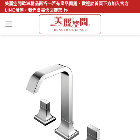
Skip
美麗空間歐洲精品衛浴～若有產品問題，歡迎於首頁下方加入官方
LINE洽詢，我們會盡快回覆您 !✨
to
content