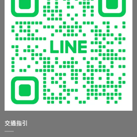
備
怎
看
灑
的
麼
這
到
5
辦？
篇〉
恆
大
材
中
溫
常
質
龍
見
挑
頭，
錯
選
享
誤
與
受
與
清
極
避
潔
致
坑
保
沐
指
養
浴
南〉
全
體
中
攻
驗〉
略〉
中
中
交通指引