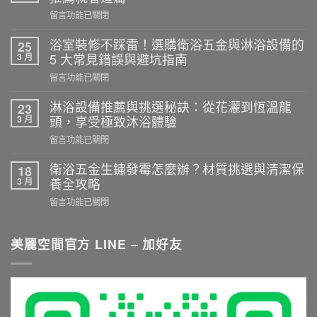
在
留言功能已關閉
〈浴
室
浴室裝修不踩雷！選購衛浴五金與淋浴設備的
25
拉
3 月
5 大常見錯誤與避坑指南
門
在
留言功能已關閉
選
〈浴
購
室
淋浴設備推薦與挑選秘訣：從花灑到恆溫龍
23
實
裝
3 月
頭，享受極致沐浴體驗
務：
修
乾
在
留言功能已關閉
不
濕
〈淋
踩
分
浴
衛浴五金生鏽發霉怎麼辦？材質挑選與清潔保
18
雷！
離
設
3 月
養全攻略
選
施
備
購
在
留言功能已關閉
工
推
衛
〈衛
重
薦
浴
浴
點
與
五
五
美麗空間官方 LINE – 加好友
與
挑
金
金
尺
選
與
生
寸
秘
淋
鏽
推
訣：
浴
發
薦
從
設
霉
就
花