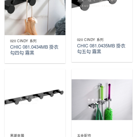
020 CINDY 系列
020 CINDY 系列
CHIC 081.0435MB 掛衣
CHIC 081.0434MB 掛衣
勾五勾 霧黑
勾四勾 霧黑
黑潮來襲
五金配件