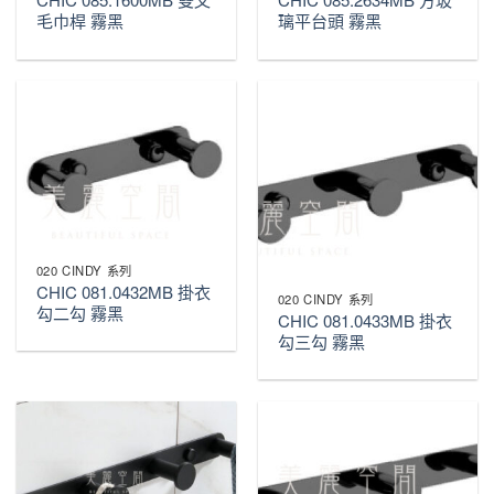
毛巾桿 霧黑
璃平台頭 霧黑
020 CINDY 系列
CHIC 081.0432MB 掛衣
020 CINDY 系列
勾二勾 霧黑
CHIC 081.0433MB 掛衣
勾三勾 霧黑