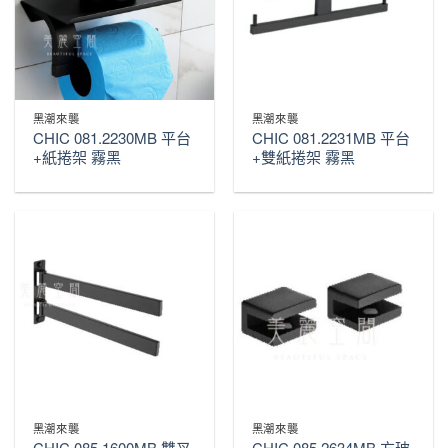
黑潮來襲
黑潮來襲
CHIC 081.2230MB 平台
CHIC 081.2231MB 平台
+紙捲架 霧黑
+雙紙捲架 霧黑
黑潮來襲
黑潮來襲
CHIC 085.1600MB 雙叉
CHIC 085.2634MB 方玻