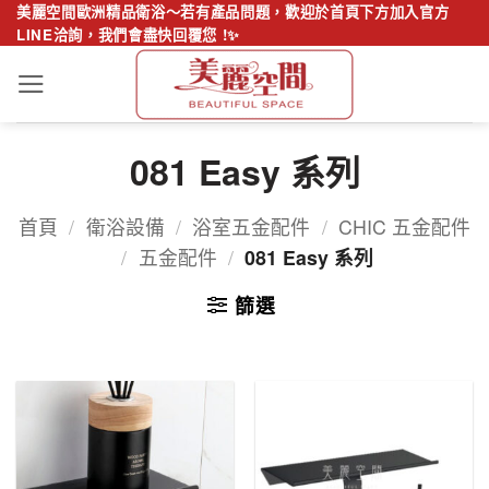
Skip
美麗空間歐洲精品衛浴～若有產品問題，歡迎於首頁下方加入官方
LINE洽詢，我們會盡快回覆您 !✨
to
content
081 Easy 系列
首頁
/
衛浴設備
/
浴室五金配件
/
CHIC 五金配件
/
五金配件
/
081 Easy 系列
篩選