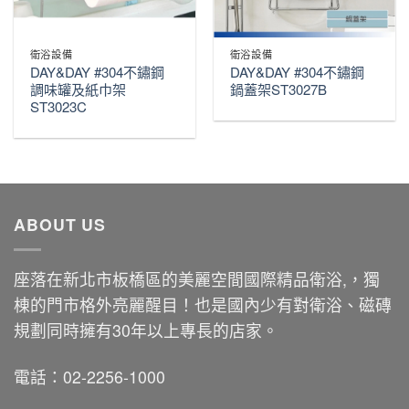
衛浴設備
衛浴設備
DAY&DAY #304不鏽鋼
DAY&DAY #304不鏽鋼
調味罐及紙巾架
鍋蓋架ST3027B
ST3023C
ABOUT US
座落在新北市板橋區的美麗空間國際精品衛浴,，獨
棟的門市格外亮麗醒目！也是國內少有對衛浴、磁磚
規劃同時擁有30年以上專長的店家。
電話：02-2256-1000