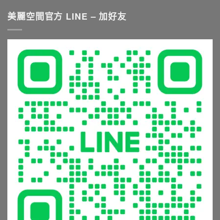
浴
浴
點
與
五
五
美麗空間官方 LINE – 加好友
與
挑
金
金
尺
選
與
生
寸
秘
淋
鏽
推
訣：
浴
發
薦
從
設
霉
就
花
備
怎
看
灑
的
麼
這
到
5
辦？
篇〉
恆
大
材
中
溫
常
質
龍
見
挑
頭，
錯
選
享
誤
與
受
與
清
極
避
潔
致
坑
保
沐
指
養
浴
南〉
全
體
中
攻
驗〉
略〉
中
中