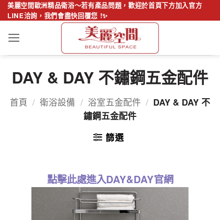
Skip
美麗空間歐洲精品衛浴～若有產品問題，歡迎於首頁下方加入官方
LINE洽詢，我們會盡快回覆您 !✨
to
content
DAY & DAY 不鏽鋼五金配件
首頁
/
衛浴設備
/
浴室五金配件
/
DAY & DAY 不
鏽鋼五金配件
篩選
點擊此處進入DAY&DAY官網