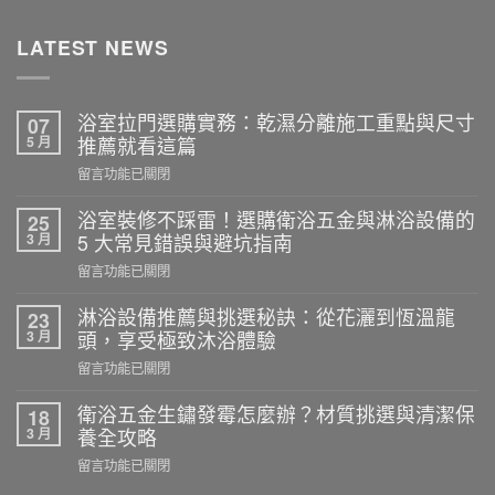
LATEST NEWS
浴室拉門選購實務：乾濕分離施工重點與尺寸
07
5 月
推薦就看這篇
在
留言功能已關閉
〈浴
室
浴室裝修不踩雷！選購衛浴五金與淋浴設備的
25
拉
3 月
5 大常見錯誤與避坑指南
門
在
留言功能已關閉
選
〈浴
購
室
淋浴設備推薦與挑選秘訣：從花灑到恆溫龍
23
實
裝
3 月
頭，享受極致沐浴體驗
務：
修
乾
在
留言功能已關閉
不
濕
〈淋
踩
分
浴
衛浴五金生鏽發霉怎麼辦？材質挑選與清潔保
18
雷！
離
設
3 月
養全攻略
選
施
備
購
在
留言功能已關閉
工
推
衛
〈衛
重
薦