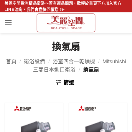
Skip
美麗空間歐洲精品衛浴～若有產品問題，歡迎於首頁下方加入官方
LINE洽詢，我們會盡快回覆您 !✨
to
content
換氣扇
首頁
/
衛浴設備
/
浴室四合一乾燥機
/
Mitsubishi
三菱日本進口衛浴
/
換氣扇
篩選