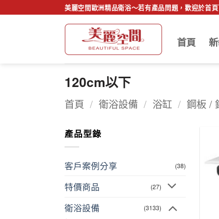
Skip
美麗空間歐洲精品衛浴～若有產品問題，歡迎於首頁下
to
content
首頁
新
120cm以下
首頁
/
衛浴設備
/
浴缸
/
鋼板 /
產品型錄
客戶案例分享
(38)
特價商品
(27)
衛浴設備
(3133)