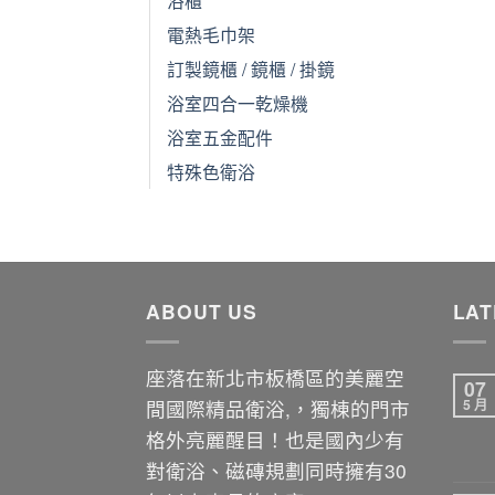
電熱毛巾架
訂製鏡櫃 / 鏡櫃 / 掛鏡
浴室四合一乾燥機
浴室五金配件
特殊色衛浴
ABOUT US
LAT
座落在新北市板橋區的美麗空
07
間國際精品衛浴,，獨棟的門市
5 月
格外亮麗醒目！也是國內少有
對衛浴、磁磚規劃同時擁有30