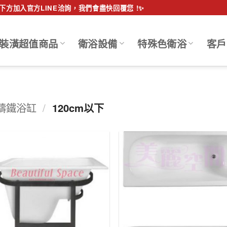
方加入官方LINE洽詢，我們會盡快回覆您 !✨
裝潢超值商品
衛浴設備
特殊色衛浴
客戶
 鑄鐵浴缸
/
120cm以下