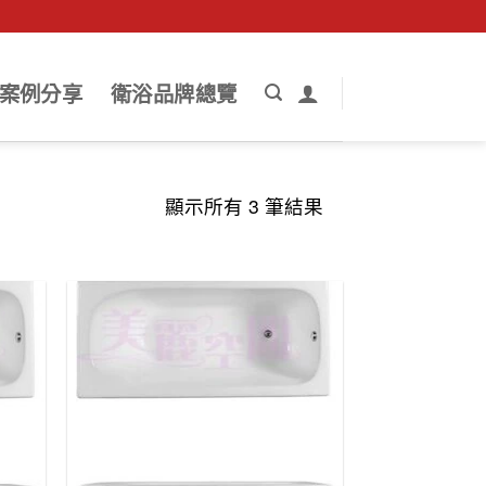
案例分享
衛浴品牌總覽
依
顯示所有 3 筆結果
最
新
項
目
排
序