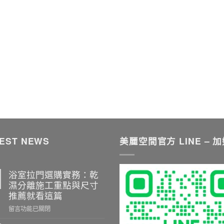
EST NEWS
美麗空間官方 LINE – 
浴室拉門選購實務：乾
濕分離施工重點與尺寸
推薦就看這篇
在
留言功能已關閉
〈浴