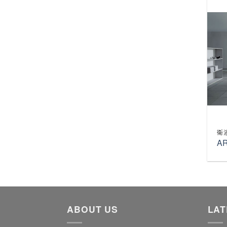
衛
A
ABOUT US
LAT