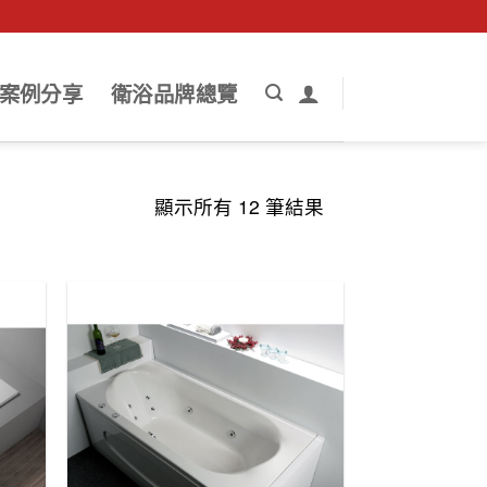
案例分享
衛浴品牌總覽
依
顯示所有 12 筆結果
最
新
項
目
排
序