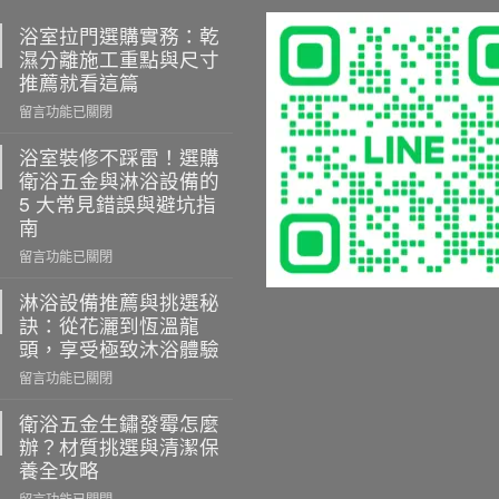
浴室拉門選購實務：乾
濕分離施工重點與尺寸
推薦就看這篇
在
留言功能已關閉
〈浴
室
浴室裝修不踩雷！選購
拉
衛浴五金與淋浴設備的
門
5 大常見錯誤與避坑指
選
南
購
在
留言功能已關閉
實
〈浴
務：
室
淋浴設備推薦與挑選秘
乾
裝
訣：從花灑到恆溫龍
濕
修
分
頭，享受極致沐浴體驗
不
離
在
留言功能已關閉
踩
施
〈淋
雷！
工
浴
衛浴五金生鏽發霉怎麼
選
重
設
辦？材質挑選與清潔保
購
點
備
養全攻略
衛
與
推
浴
尺
在
留言功能已關閉