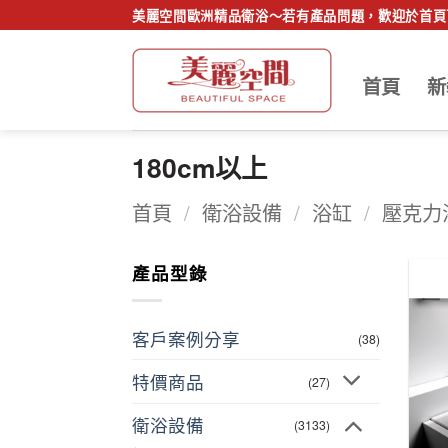
Skip
美麗空間歐洲精品衛浴～若有產品問題，歡迎於首頁下
to
content
首頁
新
180cm以上
首頁
/
衛浴設備
/
浴缸
/
壓克力
產品型錄
客戶案例分享
(38)
特價商品
(27)
衛浴設備
(3133)