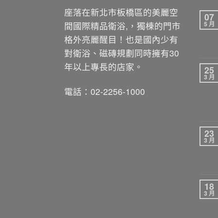
座落在新北市板橋區的美麗空
07
間國際精品衛浴,，獨棟的門市
5 月
格外亮麗醒目！也是國內少有
對衛浴、磁磚規劃同時擁有30
年以上專長的店家。
25
3 月
電話：02-2256-1000
23
3 月
18
3 月