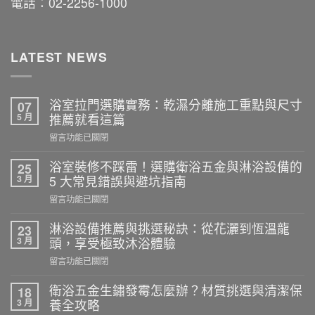
電話：02-2256-1000
LATEST NEWS
浴室拉門選購實務：乾濕分離施工重點與尺寸
07
5 月
推薦就看這篇
在
留言功能已關閉
〈浴
室
浴室裝修不踩雷！選購衛浴五金與淋浴設備的
25
拉
3 月
5 大常見錯誤與避坑指南
門
在
留言功能已關閉
選
〈浴
購
室
淋浴設備推薦與挑選秘訣：從花灑到恆溫龍
23
實
裝
3 月
頭，享受極致沐浴體驗
務：
修
乾
在
留言功能已關閉
不
濕
〈淋
踩
分
浴
衛浴五金生鏽發霉怎麼辦？材質挑選與清潔保
18
雷！
離
設
3 月
養全攻略
選
施
備