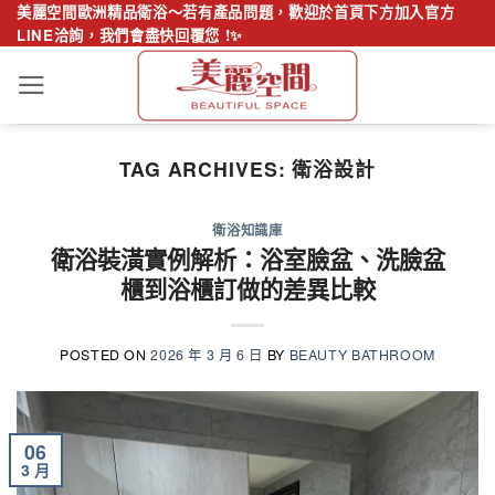
Skip
美麗空間歐洲精品衛浴～若有產品問題，歡迎於首頁下方加入官方
LINE洽詢，我們會盡快回覆您 !✨
to
content
TAG ARCHIVES:
衛浴設計
衛浴知識庫
衛浴裝潢實例解析：浴室臉盆、洗臉盆
櫃到浴櫃訂做的差異比較
POSTED ON
2026 年 3 月 6 日
BY
BEAUTY BATHROOM
06
3 月