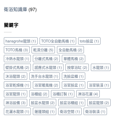
小
的
麼
這
到
預
5
辦？
篇〉
衛浴知識庫
(97)
恆
算
大
材
中
溫
大
常
質
龍
改
見
挑
關鍵字
頭，
造！
錯
選
享
善
誤
與
受
用
與
清
極
高
避
hansgrohe龍頭
(1)
TOTO全自動馬桶
(1)
toto臉盆
(1)
潔
致
質
坑
保
沐
TOTO馬桶
(3)
乾濕分離
(5)
全自動馬桶
(2)
感
指
養
浴
衛
南〉
全
冷熱水龍頭
(1)
分離式馬桶
(2)
單體馬桶
(2)
體
浴
中
攻
驗〉
配
略〉
壁掛式馬桶
(2)
感應式水龍頭
(1)
按摩浴缸
(2)
水龍頭
(1)
中
件
中
與
沐浴龍頭
(2)
洗手台水龍頭
(1)
洗臉盆櫃
(1)
浴
室
浴室乾燥機
(1)
浴室暖風機
(2)
浴室臉盆
(1)
浴室裝潢
(1)
五
浴室龍頭
(1)
浴櫃組
(2)
浴櫃訂製
(1)
淋浴花灑
(4)
金
提
淋浴設備
(3)
臉盆水龍頭
(2)
臉盆浴櫃組
(1)
臉盆龍頭
(2)
升
居
花灑水龍頭
(1)
蓮蓬頭組
(1)
衛浴空間
(1)
衛浴裝潢
(1)
家