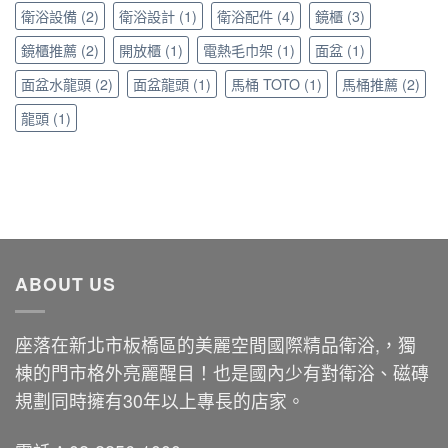
美
衛浴設備
(2)
衛浴設計
(1)
衛浴配件
(4)
鏡櫃
(3)
學〉
中
鏡櫃推薦
(2)
開放櫃
(1)
電熱毛巾架
(1)
面盆
(1)
面盆水龍頭
(2)
面盆龍頭
(1)
馬桶 TOTO
(1)
馬桶推薦
(2)
龍頭
(1)
ABOUT US
座落在新北市板橋區的美麗空間國際精品衛浴,，獨
棟的門市格外亮麗醒目！也是國內少有對衛浴、磁磚
規劃同時擁有30年以上專長的店家。