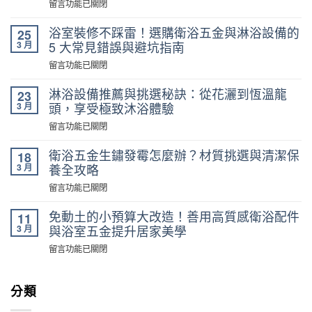
在
留言功能已關閉
〈浴
室
浴室裝修不踩雷！選購衛浴五金與淋浴設備的
25
拉
3 月
5 大常見錯誤與避坑指南
門
在
留言功能已關閉
選
〈浴
購
室
淋浴設備推薦與挑選秘訣：從花灑到恆溫龍
23
實
裝
3 月
頭，享受極致沐浴體驗
務：
修
乾
在
留言功能已關閉
不
濕
〈淋
踩
分
浴
衛浴五金生鏽發霉怎麼辦？材質挑選與清潔保
18
雷！
離
設
3 月
養全攻略
選
施
備
購
在
留言功能已關閉
工
推
衛
〈衛
重
薦
浴
浴
免動土的小預算大改造！善用高質感衛浴配件
點
11
與
五
五
與
3 月
與浴室五金提升居家美學
挑
金
金
尺
選
在
留言功能已關閉
與
生
寸
秘
〈免
淋
鏽
推
訣：
動
浴
發
薦
從
土
分類
設
霉
就
花
的
備
怎
看
灑