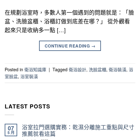
在規劃浴室時，多數人第一個遇到的問題就是：「臉
盆、洗臉盆櫃、浴櫃訂做到底差在哪？」 從外觀看
起來只是收納多一點 […]
CONTINUE READING
→
Posted in
衛浴知識庫
|
Tagged
衛浴設計
,
洗臉盆櫃
,
衛浴裝潢
,
浴
室臉盆
,
浴室裝潢
LATEST POSTS
浴室拉門選購實務：乾濕分離施工重點與尺寸
07
5 月
推薦就看這篇