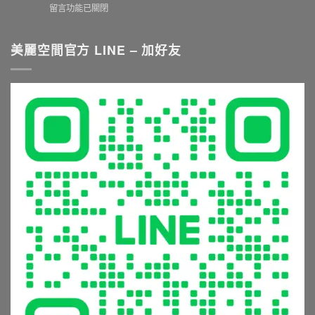
購
在
留言功能已關閉
工
推
衛
〈衛
重
薦
浴
浴
點
與
五
五
美麗空間官方 LINE – 加好友
與
挑
金
金
尺
選
與
生
寸
秘
淋
鏽
推
訣：
浴
發
薦
從
設
霉
就
花
備
怎
看
灑
的
麼
這
到
5
辦？
篇〉
恆
大
材
中
溫
常
質
龍
見
挑
頭，
錯
選
享
誤
與
受
與
清
極
避
潔
致
坑
保
沐
指
養
浴
南〉
全
體
中
攻
驗〉
略〉