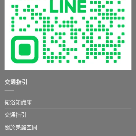
誤
與
受
與
清
極
避
潔
致
坑
保
沐
指
養
浴
南〉
全
體
中
攻
驗〉
略〉
中
中
交通指引
衛浴知識庫
交通指引
關於美麗空間