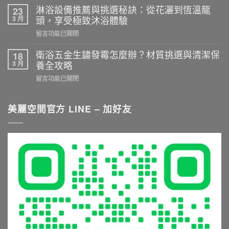
購
室
淋浴設備推薦與挑選秘訣：從花灑到恆溫龍
23
實
裝
3 月
頭，享受極致沐浴體驗
務：
修
乾
在
留言功能已關閉
不
濕
〈淋
踩
分
浴
衛浴五金生鏽發霉怎麼辦？材質挑選與清潔保
18
雷！
離
設
3 月
養全攻略
選
施
備
購
在
留言功能已關閉
工
推
衛
〈衛
重
薦
浴
浴
點
與
五
五
美麗空間官方 LINE – 加好友
與
挑
金
金
尺
選
與
生
寸
秘
淋
鏽
推
訣：
浴
發
薦
從
設
霉
就
花
備
怎
看
灑
的
麼
這
到
5
辦？
篇〉
恆
大
材
中
溫
常
質
龍
見
挑
頭，
錯
選
享