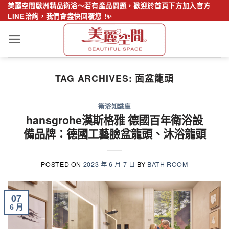
Skip
美麗空間歐洲精品衛浴～若有產品問題，歡迎於首頁下方加入官方
LINE洽詢，我們會盡快回覆您 !✨
to
content
TAG ARCHIVES:
面盆龍頭
衛浴知識庫
hansgrohe漢斯格雅 德國百年衛浴設
備品牌：德國工藝臉盆龍頭、沐浴龍頭
POSTED ON
2023 年 6 月 7 日
BY
BATH ROOM
07
6 月