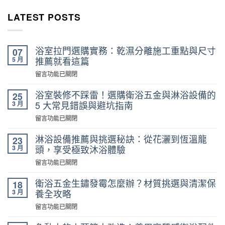
LATEST POSTS
浴室拉門選購實務：乾濕分離施工重點與尺寸
07
5 月
推薦就看這篇
在
留言功能已關閉
〈浴
室
浴室裝修不踩雷！選購衛浴五金與淋浴設備的
25
拉
3 月
5 大常見錯誤與避坑指南
門
在
留言功能已關閉
選
〈浴
購
室
淋浴設備推薦與挑選秘訣：從花灑到恆溫龍
23
實
裝
3 月
頭，享受極致沐浴體驗
務：
修
乾
在
留言功能已關閉
不
濕
〈淋
踩
分
浴
衛浴五金生鏽發霉怎麼辦？材質挑選與清潔保
18
雷！
離
設
3 月
養全攻略
選
施
備
購
在
留言功能已關閉
工
推
衛
〈衛
重
薦
浴