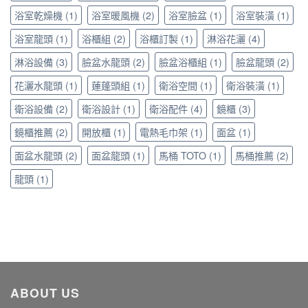
浴
室
浴室乾燥機
(1)
浴室暖風機
(2)
浴室臉盆
(1)
浴室裝潢
(1)
五
浴室龍頭
(1)
浴櫃組
(2)
浴櫃訂製
(1)
淋浴花灑
(4)
金
提
淋浴設備
(3)
臉盆水龍頭
(2)
臉盆浴櫃組
(1)
臉盆龍頭
(2)
升
居
花灑水龍頭
(1)
蓮蓬頭組
(1)
衛浴空間
(1)
衛浴裝潢
(1)
家
美
衛浴設備
(2)
衛浴設計
(1)
衛浴配件
(4)
鏡櫃
(3)
學〉
中
鏡櫃推薦
(2)
開放櫃
(1)
電熱毛巾架
(1)
面盆
(1)
面盆水龍頭
(2)
面盆龍頭
(1)
馬桶 TOTO
(1)
馬桶推薦
(2)
龍頭
(1)
ABOUT US