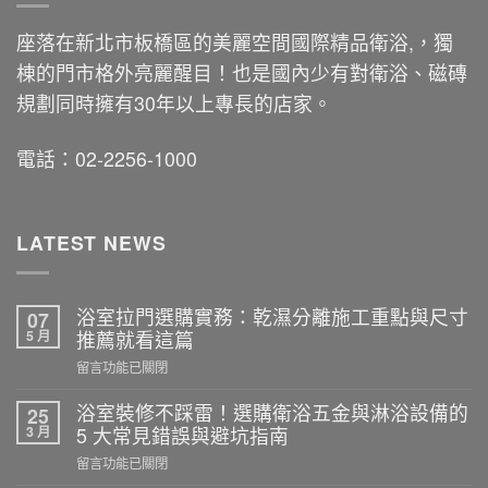
座落在新北市板橋區的美麗空間國際精品衛浴,，獨
棟的門市格外亮麗醒目！也是國內少有對衛浴、磁磚
規劃同時擁有30年以上專長的店家。
電話：02-2256-1000
LATEST NEWS
浴室拉門選購實務：乾濕分離施工重點與尺寸
07
5 月
推薦就看這篇
在
留言功能已關閉
〈浴
室
浴室裝修不踩雷！選購衛浴五金與淋浴設備的
25
拉
3 月
5 大常見錯誤與避坑指南
門
在
留言功能已關閉
選
〈浴