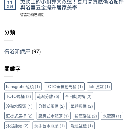
浴
免動土的小預算大改造！善用高質感衛浴配件
點
11
與
五
五
與
3 月
與浴室五金提升居家美學
挑
金
金
尺
選
在
留言功能已關閉
與
生
寸
秘
〈免
淋
鏽
推
訣：
動
浴
發
薦
從
土
分類
設
霉
就
花
的
備
怎
看
灑
小
的
麼
這
到
預
5
辦？
篇〉
衛浴知識庫
(97)
恆
算
大
材
中
溫
大
常
質
龍
改
見
挑
關鍵字
頭，
造！
錯
選
享
善
誤
與
受
用
與
清
極
高
避
hansgrohe龍頭
(1)
TOTO全自動馬桶
(1)
toto臉盆
(1)
潔
致
質
坑
保
沐
TOTO馬桶
(3)
乾濕分離
(5)
全自動馬桶
(2)
感
指
養
浴
衛
南〉
全
冷熱水龍頭
(1)
分離式馬桶
(2)
單體馬桶
(2)
體
浴
中
攻
驗〉
配
略〉
壁掛式馬桶
(2)
感應式水龍頭
(1)
按摩浴缸
(2)
水龍頭
(1)
中
件
中
與
沐浴龍頭
(2)
洗手台水龍頭
(1)
洗臉盆櫃
(1)