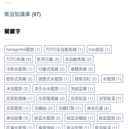
怎
看
灑
小
的
麼
這
到
預
5
辦？
篇〉
衛浴知識庫
(97)
恆
算
大
材
中
溫
大
常
質
龍
改
見
挑
關鍵字
頭，
造！
錯
選
享
善
誤
與
受
用
與
清
極
高
避
hansgrohe龍頭
(1)
TOTO全自動馬桶
(1)
toto臉盆
(1)
潔
致
質
坑
保
沐
TOTO馬桶
(3)
乾濕分離
(5)
全自動馬桶
(2)
感
指
養
浴
衛
南〉
全
冷熱水龍頭
(1)
分離式馬桶
(2)
單體馬桶
(2)
體
浴
中
攻
驗〉
配
略〉
壁掛式馬桶
(2)
感應式水龍頭
(1)
按摩浴缸
(2)
水龍頭
(1)
中
件
中
與
沐浴龍頭
(2)
洗手台水龍頭
(1)
洗臉盆櫃
(1)
浴
室
浴室乾燥機
(1)
浴室暖風機
(2)
浴室臉盆
(1)
浴室裝潢
(1)
五
浴室龍頭
(1)
浴櫃組
(2)
浴櫃訂製
(1)
淋浴花灑
(4)
金
提
淋浴設備
(3)
臉盆水龍頭
(2)
臉盆浴櫃組
(1)
臉盆龍頭
(2)
升
居
花灑水龍頭
(1)
蓮蓬頭組
(1)
衛浴空間
(1)
衛浴裝潢
(1)