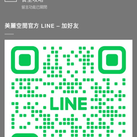
施
備
購
在
留言功能已關閉
工
推
衛
〈衛
重
薦
浴
浴
點
與
五
五
美麗空間官方 LINE – 加好友
與
挑
金
金
尺
選
與
生
寸
秘
淋
鏽
推
訣：
浴
發
薦
從
設
霉
就
花
備
怎
看
灑
的
麼
這
到
5
辦？
篇〉
恆
大
材
中
溫
常
質
龍
見
挑
頭，
錯
選
享
誤
與
受
與
清
極
避
潔
致
坑
保
沐
指
養
浴
南〉
全
體
中
攻
驗〉