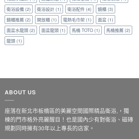
家
美
衛浴設備
(2)
衛浴設計
(1)
衛浴配件
(4)
鏡櫃
(3)
學〉
中
鏡櫃推薦
(2)
開放櫃
(1)
電熱毛巾架
(1)
面盆
(1)
面盆水龍頭
(2)
面盆龍頭
(1)
馬桶 TOTO
(1)
馬桶推薦
(2)
龍頭
(1)
ABOUT US
座落在新北市板橋區的美麗空間國際精品衛浴,，獨
棟的門市格外亮麗醒目！也是國內少有對衛浴、磁磚
規劃同時擁有30年以上專長的店家。