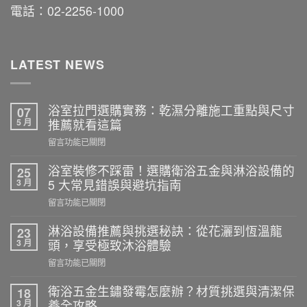
電話：02-2256-1000
LATEST NEWS
浴室拉門選購實務：乾濕分離施工重點與尺寸
07
5 月
推薦就看這篇
在
留言功能已關閉
〈浴
室
浴室裝修不踩雷！選購衛浴五金與淋浴設備的
25
拉
3 月
5 大常見錯誤與避坑指南
門
在
留言功能已關閉
選
〈浴
購
室
淋浴設備推薦與挑選秘訣：從花灑到恆溫龍
23
實
裝
3 月
頭，享受極致沐浴體驗
務：
修
乾
在
留言功能已關閉
不
濕
〈淋
踩
分
浴
衛浴五金生鏽發霉怎麼辦？材質挑選與清潔保
18
雷！
離
設
3 月
養全攻略
選