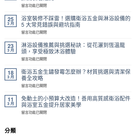
在
留言功能已關閉
〈浴
室
浴室裝修不踩雷！選購衛浴五金與淋浴設備的
25
拉
3 月
5 大常見錯誤與避坑指南
門
在
留言功能已關閉
選
〈浴
購
室
淋浴設備推薦與挑選秘訣：從花灑到恆溫龍
23
實
裝
3 月
頭，享受極致沐浴體驗
務：
修
乾
在
留言功能已關閉
不
濕
〈淋
踩
分
浴
衛浴五金生鏽發霉怎麼辦？材質挑選與清潔保
18
雷！
離
設
3 月
養全攻略
選
施
備
購
在
留言功能已關閉
工
推
衛
〈衛
重
薦
浴
浴
免動土的小預算大改造！善用高質感衛浴配件
點
11
與
五
五
與
3 月
與浴室五金提升居家美學
挑
金
金
尺
選
在
留言功能已關閉
與
生
寸
秘
〈免
淋
鏽
推
訣：
動
浴
發
薦
從
土
分類
設
霉
就
花
的
備