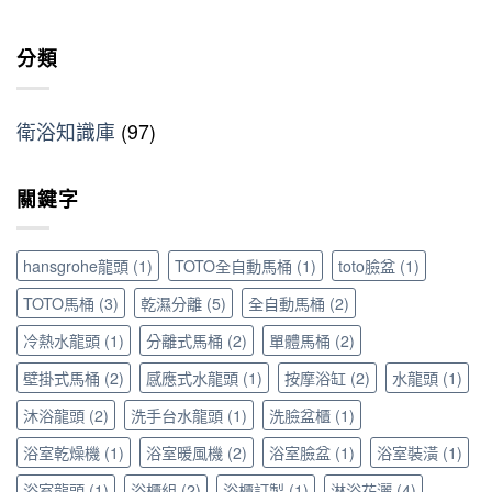
寸
秘
〈免
淋
鏽
推
訣：
動
浴
發
薦
從
土
分類
設
霉
就
花
的
備
怎
看
灑
小
的
麼
這
到
預
5
辦？
篇〉
衛浴知識庫
(97)
恆
算
大
材
中
溫
大
常
質
龍
改
見
挑
關鍵字
頭，
造！
錯
選
享
善
誤
與
受
用
與
清
極
高
避
hansgrohe龍頭
(1)
TOTO全自動馬桶
(1)
toto臉盆
(1)
潔
致
質
坑
保
沐
TOTO馬桶
(3)
乾濕分離
(5)
全自動馬桶
(2)
感
指
養
浴
衛
南〉
全
冷熱水龍頭
(1)
分離式馬桶
(2)
單體馬桶
(2)
體
浴
中
攻
驗〉
配
略〉
壁掛式馬桶
(2)
感應式水龍頭
(1)
按摩浴缸
(2)
水龍頭
(1)
中
件
中
與
沐浴龍頭
(2)
洗手台水龍頭
(1)
洗臉盆櫃
(1)
浴
室
浴室乾燥機
(1)
浴室暖風機
(2)
浴室臉盆
(1)
浴室裝潢
(1)
五
浴室龍頭
(1)
浴櫃組
(2)
浴櫃訂製
(1)
淋浴花灑
(4)
金