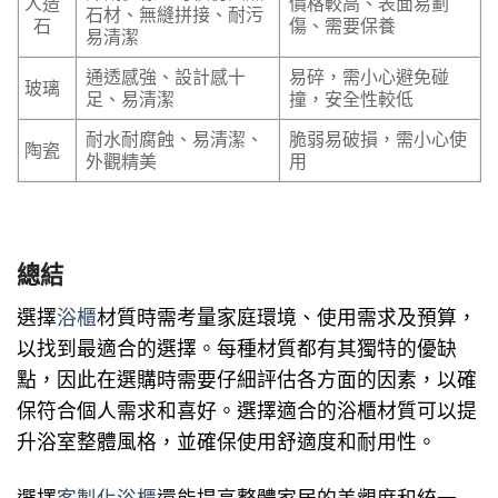
人造
價格較高、表面易劃
石材、無縫拼接、耐污
石
傷、需要保養
易清潔
通透感強、設計感十
易碎，需小心避免碰
玻璃
足、易清潔
撞，安全性較低
耐水耐腐蝕、易清潔、
脆弱易破損，需小心使
陶瓷
外觀精美
用
總結
選擇
浴櫃
材質時需考量家庭環境、使用需求及預算，
以找到最適合的選擇。每種材質都有其獨特的優缺
點，因此在選購時需要仔細評估各方面的因素，以確
保符合個人需求和喜好。選擇適合的浴櫃材質可以提
升浴室整體風格，並確保使用舒適度和耐用性。
選擇
客製化浴櫃
還能提高整體家居的美觀度和統一