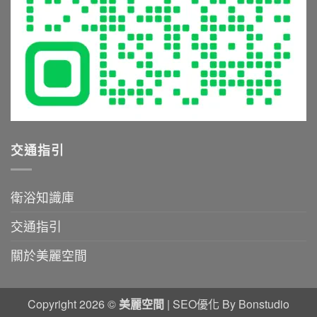
坑
保
沐
指
養
浴
南〉
全
體
中
攻
驗〉
略〉
中
中
交通指引
衛浴知識庫
交通指引
關於美麗空間
Copyright 2026 ©
美麗空間
|
SEO優化
By Bonstudio