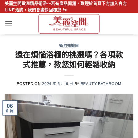
Skip
美麗空間歐洲精品衛浴～若有產品問題，歡迎於首頁下方加入官方
LINE洽詢，我們會盡快回覆您 !✨
to
content
衛浴知識庫
還在煩惱浴櫃的挑選嗎？各項款
式推薦，教您如何輕鬆收納
POSTED ON
2024 年 6 月 6 日
BY
BEAUTY BATHROOM
06
6 月