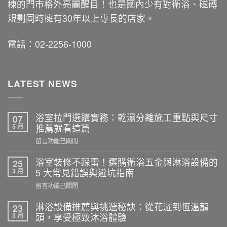
棟的門市格外亮麗醒目！也是國內少有對衛浴、磁磚
規劃同時擁有30年以上專長的店家。
電話：02-2256-1000
LATEST NEWS
浴室拉門選購實務：乾濕分離施工重點與尺寸
07
5 月
推薦就看這篇
在
留言功能已關閉
〈浴
室
浴室裝修不踩雷！選購衛浴五金與淋浴設備的
25
拉
3 月
5 大常見錯誤與避坑指南
門
在
留言功能已關閉
選
〈浴
購
室
淋浴設備推薦與挑選秘訣：從花灑到恆溫龍
23
實
裝
3 月
頭，享受極致沐浴體驗
務：
修