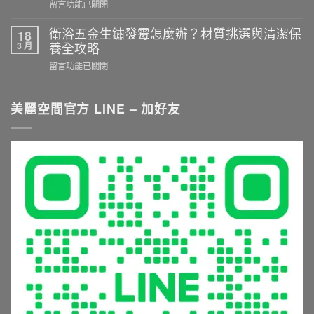
乾
在
留言功能已關閉
不
濕
〈淋
踩
分
浴
衛浴五金生鏽發霉怎麼辦？材質挑選與清潔保
18
雷！
離
設
3 月
養全攻略
選
施
備
購
在
留言功能已關閉
工
推
衛
〈衛
重
薦
浴
浴
點
與
五
五
美麗空間官方 LINE – 加好友
與
挑
金
金
尺
選
與
生
寸
秘
淋
鏽
推
訣：
浴
發
薦
從
設
霉
就
花
備
怎
看
灑
的
麼
這
到
5
辦？
篇〉
恆
大
材
中
溫
常
質
龍
見
挑
頭，
錯
選
享
誤
與
受
與
清
極
避
潔
致