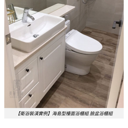
【衛浴裝潢實例】海島型檯面浴櫃組 臉盆浴櫃組