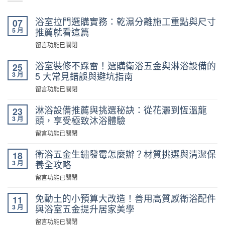
浴室拉門選購實務：乾濕分離施工重點與尺寸
07
5 月
推薦就看這篇
在
留言功能已關閉
〈浴
室
浴室裝修不踩雷！選購衛浴五金與淋浴設備的
25
拉
3 月
5 大常見錯誤與避坑指南
門
在
留言功能已關閉
選
〈浴
購
室
淋浴設備推薦與挑選秘訣：從花灑到恆溫龍
23
實
裝
3 月
頭，享受極致沐浴體驗
務：
修
乾
在
留言功能已關閉
不
濕
〈淋
踩
分
浴
衛浴五金生鏽發霉怎麼辦？材質挑選與清潔保
18
雷！
離
設
3 月
養全攻略
選
施
備
購
在
留言功能已關閉
工
推
衛
〈衛
重
薦
浴
浴
免動土的小預算大改造！善用高質感衛浴配件
點
11
與
五
五
與
3 月
與浴室五金提升居家美學
挑
金
金
尺
選
在
留言功能已關閉
與
生