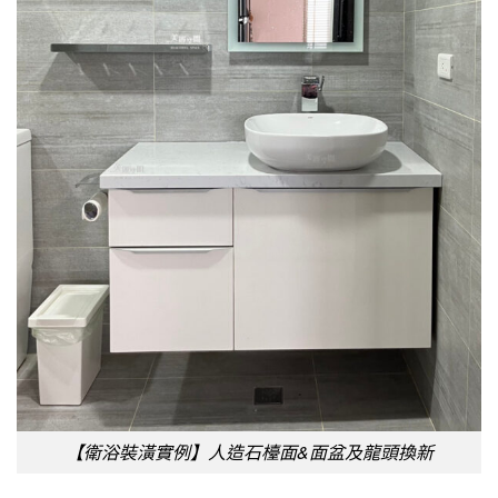
【衛浴裝潢實例】人造石檯面&面盆及龍頭換新